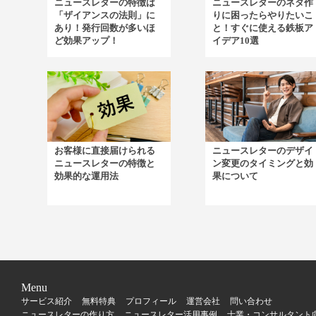
ニュースレターの特徴は
ニュースレターのネタ作
「ザイアンスの法則」に
りに困ったらやりたいこ
あり！発行回数が多いほ
と！すぐに使える鉄板ア
ど効果アップ！
イデア10選
お客様に直接届けられる
ニュースレターのデザイ
ニュースレターの特徴と
ン変更のタイミングと効
効果的な運用法
果について
Menu
サービス紹介
無料特典
プロフィール
運営会社
問い合わせ
ニュースレターの作り方
ニュースレター活用事例
士業・コンサルタント