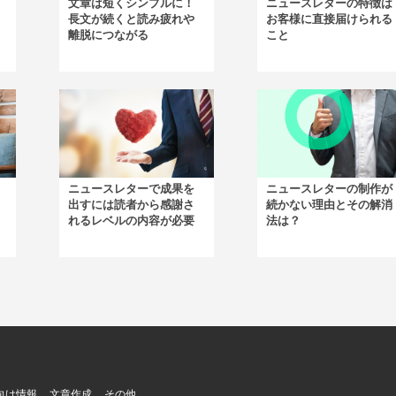
文章は短くシンプルに！
ニュースレターの特徴は
長文が続くと読み疲れや
お客様に直接届けられる
離脱につながる
こと
ニュースレターで成果を
ニュースレターの制作が
出すには読者から感謝さ
続かない理由とその解消
れるレベルの内容が必要
法は？
向け情報
文章作成
その他