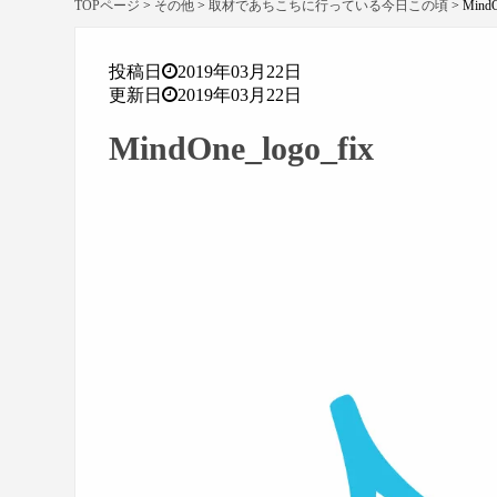
TOPページ
>
その他
>
取材であちこちに行っている今日この頃
>
MindO
投稿日
2019年03月22日
更新日
2019年03月22日
MindOne_logo_fix