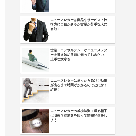
ニュースレターは商品やサービス・技
術力に自信があるが営業が苦手な人に
有効！
士業・コンサルタントがニュースレタ
ーを書き始める前に知っておきたい、
上手な文章を...
ニュースレターは焦ったら負け！効果
が出るまで時間がかかるのでとにかく
継続！
ニュースレターの成功法則！送る相手
は明確？対象客を絞って情報発信をし
よう