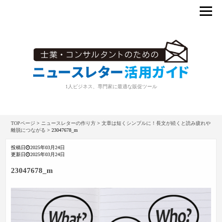
1人ビジネス、専門家に最適な販促ツール
TOPページ
>
ニュースレターの作り方
>
文章は短くシンプルに！長文が続くと読み疲れや
離脱につながる
>
23047678_m
投稿日
2025年03月24日
更新日
2025年03月24日
23047678_m