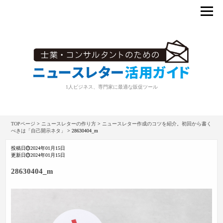
1人ビジネス、専門家に最適な販促ツール
TOPページ
>
ニュースレターの作り方
>
ニュースレター作成のコツを紹介。初回から書く
べきは「自己開示ネタ」
>
28630404_m
投稿日
2024年01月15日
更新日
2024年01月15日
28630404_m