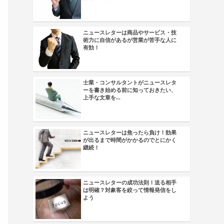
ニュースレターは商品やサービス・技
術力に自信があるが営業が苦手な人に
有効！
士業・コンサルタントがニュースレタ
ーを書き始める前に知っておきたい、
上手な文章を...
ニュースレターは焦ったら負け！効果
が出るまで時間がかかるのでとにかく
継続！
ニュースレターの成功法則！送る相手
は明確？対象客を絞って情報発信をし
よう