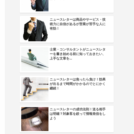
ニュースレターは商品やサービス・技
術力に自信があるが営業が苦手な人に
有効！
士業・コンサルタントがニュースレタ
ーを書き始める前に知っておきたい、
上手な文章を...
ニュースレターは焦ったら負け！効果
が出るまで時間がかかるのでとにかく
継続！
ニュースレターの成功法則！送る相手
は明確？対象客を絞って情報発信をし
よう