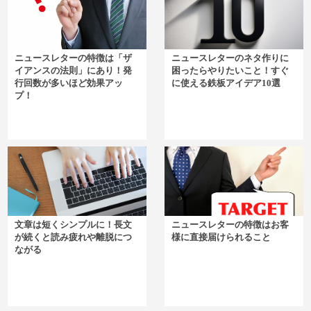
ニュースレターの特徴は「ザ
ニュースレターのネタ作りに
イアンスの法則」にあり！発
困ったらやりたいこと！すぐ
行回数が多いほど効果アッ
に使える鉄板アイデア10選
プ！
文章は短くシンプルに！長文
ニュースレターの特徴はお客
が続くと読み疲れや離脱につ
様に直接届けられること
ながる